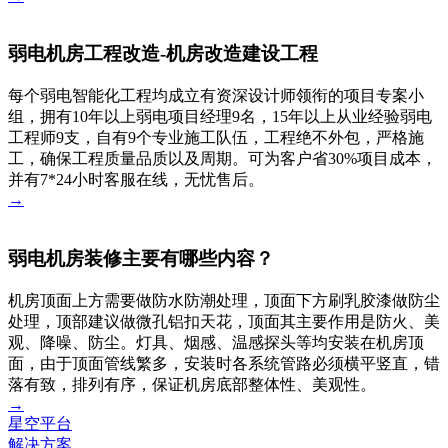
弱电机房工程改造-机房改造建设工程
每个弱电智能化工程均成立有资深设计师领衔的项目专案小
组，拥有10年以上弱电项目经理9名，15年以上从业经验弱电
工程师9支，自有9个专业施工队伍，工程绝不外包，严格施
工，确保工程质量品质以及周期。可为客户省30%项目成本，
并有7*24小时客服在线，无忧售后。
→
弱电机房装修主要有哪些内容？
机房顶面上方需要做防水防潮处理，顶面下方刷乳胶漆做防尘
处理，顶部建议做微孔铝扣天花，顶面其主要作用是防火、美
观、降噪、防尘。灯具、烟感、温感探头等均安装在机房顶
面，由于顶面管线繁多，安装时各系统管路必须横平竖直，错
落有致，排列有序，保证机房底部整体性、美观性。
→
星空平台
解决方案