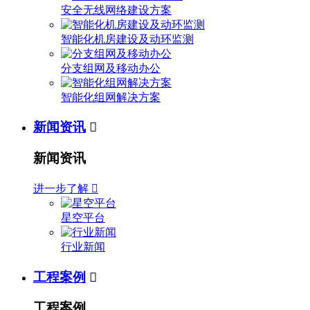
安全无线网络建设方案
智能化机房建设及动环监测
分支组网及移动办公
智能化组网解决方案
新闻资讯

新闻资讯
进一步了解

星空平台
行业新闻
工程案例

工程案例