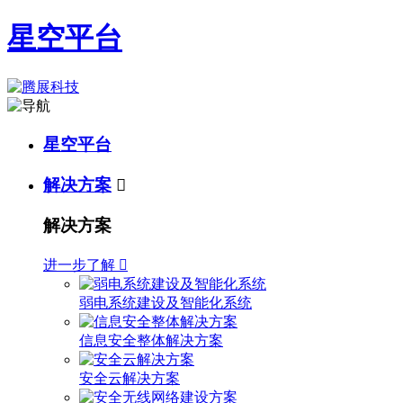
星空平台
星空平台
解决方案

解决方案
进一步了解

弱电系统建设及智能化系统
信息安全整体解决方案
安全云解决方案