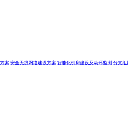
方案
安全无线网络建设方案
智能化机房建设及动环监测
分支组